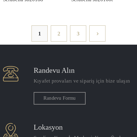
1
2
3
Randevu Alın
Kıyafet provaları ve sipariş için bize ulaşın
Randevu Formu
Lokasyon