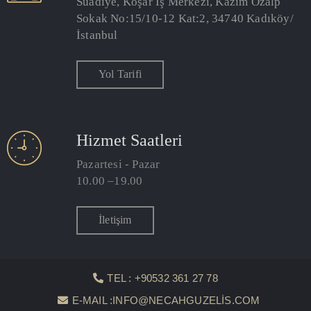
Suadiye, Koşar İş Merkezi, Kazım Özalp
Sokak No:15/10-12 Kat:2, 34740 Kadıköy/
İstanbul
Yol Tarifi
Hizmet Saatleri
Pazartesi - Pazar
10.00 –19.00
İletişim
TEL : +90532 361 27 78
E-MAIL :INFO@NECAHGUZELIS.COM