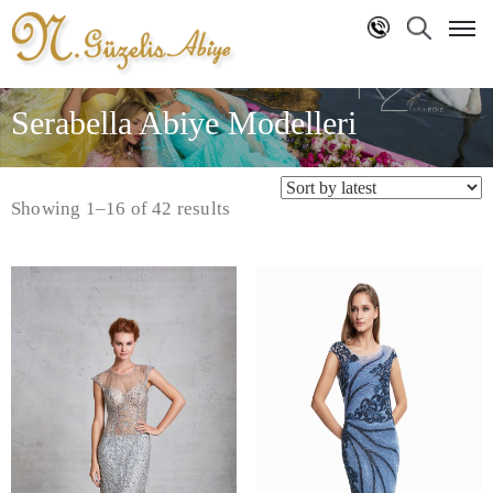
Anasayfa
Serabella Abiye Modelleri
Hakkımızda
Markalar
Showing 1–16 of 42 results
NG
Koleksiyon
Blog
İletişim