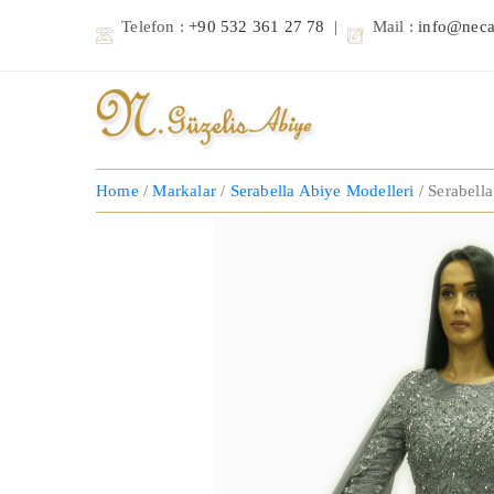
Telefon :
+90 532 361 27 78
|
Mail :
info@neca
Home
/
Markalar
/
Serabella Abiye Modelleri
/ Serabell