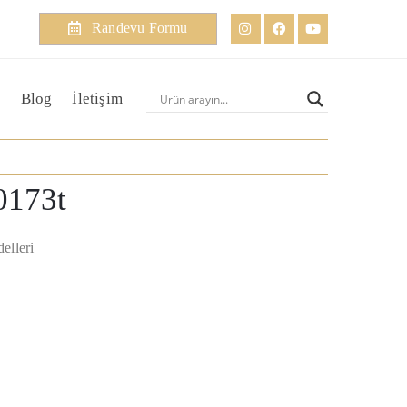
Randevu Formu
Blog
İletişim
0173t
elleri