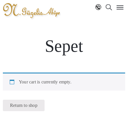
Anasayfa
Sepet
Hakkımızda
Markalar
NG
Koleksiyon
Blog
Your cart is currently empty.
İletişim
Return to shop