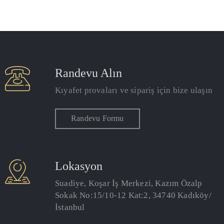
Randevu Alın
Kıyafet provaları ve sipariş için bize ulaşın
Randevu Formu
Lokasyon
Suadiye, Koşar İş Merkezi, Kazım Özalp
Sokak No:15/10-12 Kat:2, 34740 Kadıköy/
İstanbul