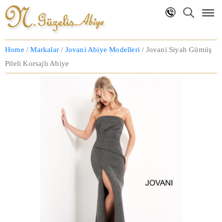
Anasayfa
Home
/
Markalar
/
Jovani Abiye Modelleri
/ Jovani Siyah Gümüş
Pileli Korsajlı Abiye
Hakkımızda
Markalar
NG
Koleksiyon
Blog
İletişim