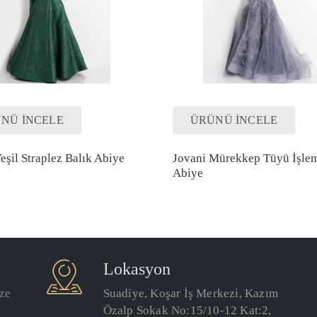
NÜ İNCELE
ÜRÜNÜ İNCELE
eşil Straplez Balık Abiye
Jovani Mürekkep Tüyü İşlem
Abiye
Lokasyon
ize
Suadiye, Koşar İş Merkezi, Kazım
Özalp Sokak No:15/10-12 Kat:2,