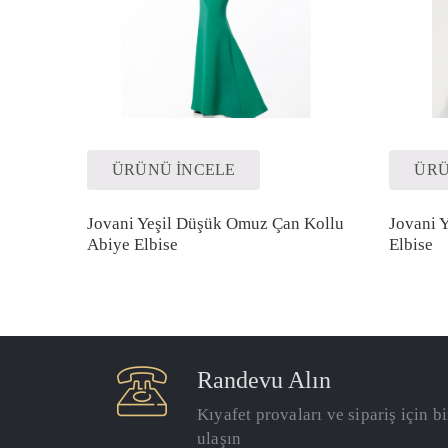
ÜRÜNÜ İNCELE
ÜRÜ
Jovani Yeşil Düşük Omuz Çan Kollu
Jovani Y
Abiye Elbise
Elbise
Randevu Alın
Kıyafet provaları ve sipariş için b
ulaşın