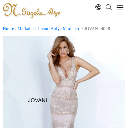
Anasayfa
Home
/
Markalar
/
Jovani Abiye Modelleri
/ JOVANI 4099
Hakkımızda
Markalar
NG
Koleksiyon
Blog
İletişim