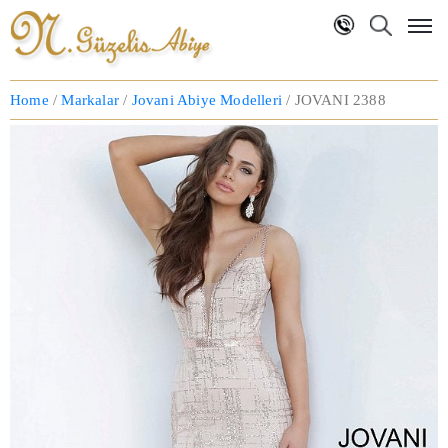
Anasayfa
Home
/
Markalar
/
Jovani Abiye Modelleri
/ JOVANI 2388
Hakkımızda
Markalar
NG
Koleksiyon
Blog
İletişim